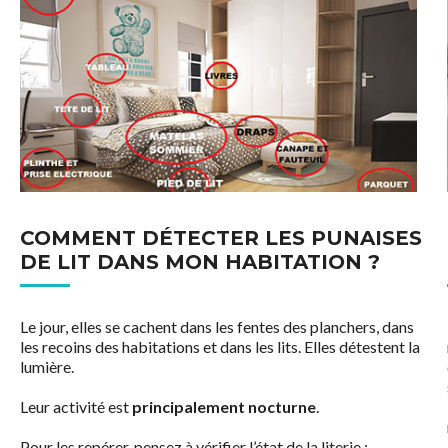
opaques.
A l'âge adulte, on les compare souvent à une lentille ou à un
pépin de pomme.
COMMENT DÉTECTER LES PUNAISES
DE LIT DANS MON HABITATION ?
Le jour, elles se cachent dans les fentes des planchers, dans
les recoins des habitations et dans les lits. Elles détestent la
lumière.
Leur activité est
principalement nocturne
.
Pour les repérer, pensez à vérifier l’état de la literie :