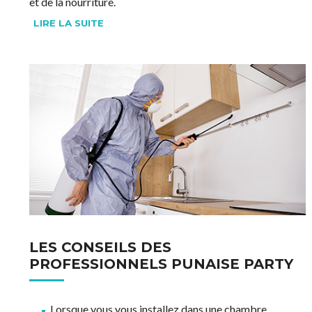
et de la nourriture.
LIRE LA SUITE
Une femelle peut pondre de 200 à 500 œufs selon sa source
de nourriture humaine et de la température de sa cachette.
Ayant absorbé du sang, la femelle fécondée pond une
dizaine d'œufs qu'elle va "coller" le plus près de sa source
alimentaire. Si elle peut absorber régulièrement du sang,
soit environ tous les 3 ou 4 jours, elle pourra continuer sa
ponte durant près de 6 mois.
Les œufs sont blanchâtres en forme de poire et de la taille
d'une tête d'aiguille.
On peut trouver des grappes de 10 à 30 œufs dans les
coutures de matelas ou d’oreillers, dans les lattes de
sommier, les plis et les poches. Les œufs éclosent environ au
bout de 7 à 15 jours.
LES CONSEILS DES
PROFESSIONNELS PUNAISE PARTY
Lorsque vous vous installez dans une chambre,