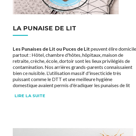
LA PUNAISE DE LIT
Les Punaises de Lit ou Puces de Lit
peuvent élire domicil
partout : Hôtel, chambre d'hôtes, hôpitaux, maison de
retraite, crèche, école, dortoir sont les lieux privilégiés de
contamination. Nos arrières grands-parents connaissaient
bien ce nuisible. L'utilisation massif d'insecticide très
puissant comme le DTT et une meilleure hygiène
domestique avaient permis d'éradiquer les punaises de lit
hors de nos frontières.
LIRE LA SUITE
Dans les années 70, beaucoup d'insecticides nocifs pour
notre santé ont été retirés du marché et l'ouverture des
frontières favorisant les déplacements de voyageurs
internationaux et leurs bagages ont amené ces clandestins
sur les sols européens et américains. Les infestations de
maisons et d'hôtels sont en forte augmentation depuis