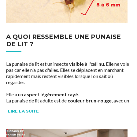
A QUOI RESSEMBLE UNE PUNAISE
DE LIT ?
e
La punaise de lit est un insecte
visible à l'œil nu
. Elle ne vole
pas car elle n'a pas d'ailes. Elles se déplacent en marchant
rapidement mais restent visibles lorsque l’on sait où
regarder.
Elle a un
aspect légèrement rayé.
La punaise de lit adulte est de
couleur brun-rouge
, avec un
corps ovale et aplati
.
LIRE LA SUITE
La punaise de lit adulte mesure de 5 à 6 mm de long.
Les nymphes sont translucides et de couleur plus claire. En
devenant adultes, elles deviennent de plus en plus foncées et