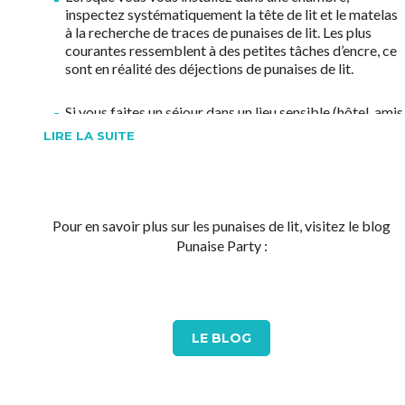
inspectez systématiquement la tête de lit et le matelas
à la recherche de traces de punaises de lit. Les plus
courantes ressemblent à des petites tâches d’encre, ce
sont en réalité des déjections de punaises de lit.
Si vous faites un séjour dans un lieu sensible (hôtel, amis
chambre d’hôtes …), inspectez vos vêtements et
LIRE LA SUITE
bagages. En cas de doute, mettez vos affaires dans un
sac hermétique et placez-le au congélateur pendant 5
jours.
Pour en savoir plus sur les punaises de lit, visitez le blog
Perdez ce mauvais réflexe très courant d’utiliser votre
lit comme porte-manteau durant un dîner ou une soirée.
Punaise Party :
Si l’un de vos amis est malheureusement touché et en
amène avec lui, vous permettrez aux punaises de
s’installer directement à l’endroit où elles se
multiplieront le plus vite.
LE BLOG
Si vous avez des enfants en crèche, inspectez-les
régulièrement à la recherche de piqûres suspectes et le
cas échéant, informez immédiatement la crèche afin